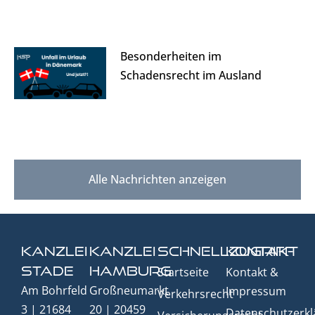
Besonderheiten im
Schadensrecht im Ausland
Alle Nachrichten anzeigen
Kanzlei
Kanzlei
Schnellzugriff
Kontakt
Stade
Hamburg
Startseite
Kontakt &
Am Bohrfeld
Großneumarkt
Impressum
Verkehrsrecht
3 | 21684
20 | 20459
Datenschutzerkl