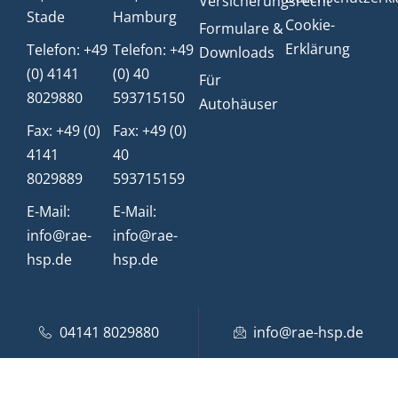
Versicherungsrecht
Stade
Hamburg
Cookie-
Formulare &
Erklärung
Telefon: +49
Telefon: +49
Downloads
(0) 4141
(0) 40
Für
8029880
593715150
Autohäuser
Fax: +49 (0)
Fax: +49 (0)
4141
40
8029889
593715159
E-Mail:
E-Mail:
info@rae-
info@rae-
hsp.de
hsp.de
04141 8029880
info@rae-hsp.de